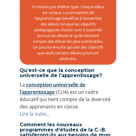
Il n’existe pas d’élève type, chaque élève
est unique. La conception de
l’apprentissage bénéficie à l’ensemble
des élèves lorsque les objectifs
pédagogiques choisis sont à la portée
de tous les élèves et qu’ils tiennent
compte des élèves les plus vulnérables.
On pourra ensuite ajouter des objectifs
que seuls certains élèves pourront
atteindre.
Qu’est-ce que la conception
universelle de l’apprentissage?
La
conception universelle de
l’apprentissage
(CUA) est un cadre
éducatif qui tient compte de la diversité
des apprenants en classe.
Lire la suite...
Comment les nouveaux
programmes d’études de la C.-B.
satisferont-ils aux besoins de mon