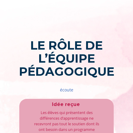
LE RÔLE DE
L’ÉQUIPE
PÉDAGOGIQUE
écoute
Idée reçue
Les élèves qui présentent des
différences d’apprentissage ne
recevront pas tout le soutien dont ils
ont besoin dans un programme